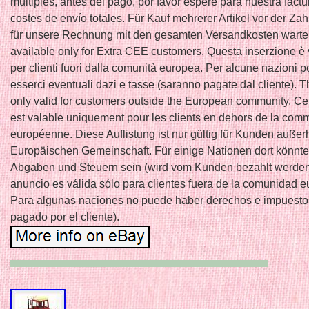
múltiples, antes del pago, por favor espere para nuestra factu
costes de envío totales. Für Kauf mehrerer Artikel vor der Zahl
für unsere Rechnung mit den gesamten Versandkosten warten
available only for Extra CEE customers. Questa inserzione è 
per clienti fuori dalla comunità europea. Per alcune nazioni 
esserci eventuali dazi e tasse (saranno pagate dal cliente). Th
only valid for customers outside the European community. C
est valable uniquement pour les clients en dehors de la co
européenne. Diese Auflistung ist nur gültig für Kunden außer
Europäischen Gemeinschaft. Für einige Nationen dort könnte
Abgaben und Steuern sein (wird vom Kunden bezahlt werden
anuncio es válida sólo para clientes fuera de la comunidad e
Para algunas naciones no puede haber derechos e impuesto
pagado por el cliente).