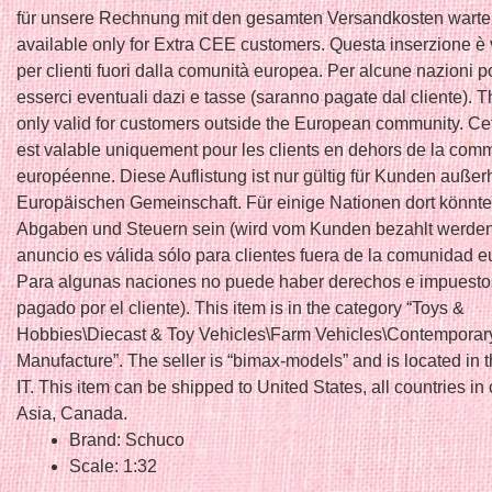
für unsere Rechnung mit den gesamten Versandkosten warten
available only for Extra CEE customers. Questa inserzione è 
per clienti fuori dalla comunità europea. Per alcune nazioni 
esserci eventuali dazi e tasse (saranno pagate dal cliente). Th
only valid for customers outside the European community. C
est valable uniquement pour les clients en dehors de la co
européenne. Diese Auflistung ist nur gültig für Kunden außer
Europäischen Gemeinschaft. Für einige Nationen dort könnte
Abgaben und Steuern sein (wird vom Kunden bezahlt werden
anuncio es válida sólo para clientes fuera de la comunidad e
Para algunas naciones no puede haber derechos e impuesto
pagado por el cliente). This item is in the category “Toys &
Hobbies\Diecast & Toy Vehicles\Farm Vehicles\Contemporar
Manufacture”. The seller is “bimax-models” and is located in t
IT. This item can be shipped to United States, all countries in
Asia, Canada.
Brand: Schuco
Scale: 1:32